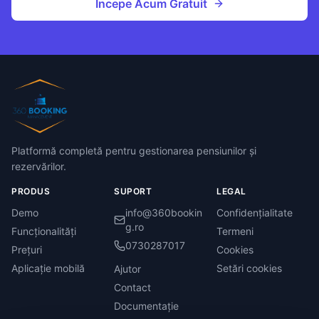
Începe Acum Gratuit
Platformă completă pentru gestionarea pensiunilor și
rezervărilor.
PRODUS
SUPORT
LEGAL
Demo
info@360bookin
Confidențialitate
g.ro
Funcționalități
Termeni
0730287017
Prețuri
Cookies
Aplicație mobilă
Setări cookies
Ajutor
Contact
Documentație